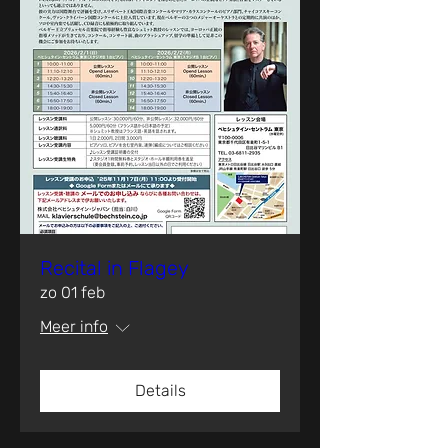
Recital in Flagey
zo 01 feb
Meer info
Details