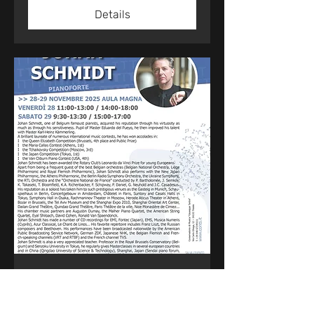
Details
Recital in Flagey
vr 28 nov