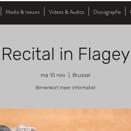
Media & nieuws
Videos & Audios
Discograpfie
Recital in Flagey
ma 10 nov
  |  
Brussel
Binnenkort meer informatie!