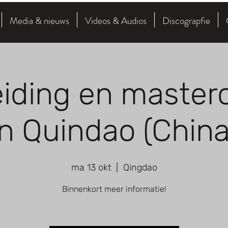
Media & nieuws
Videos & Audios
Discograpfie
iding en master
in Quindao (China
ma 13 okt
  |  
Qingdao
Binnenkort meer informatie!