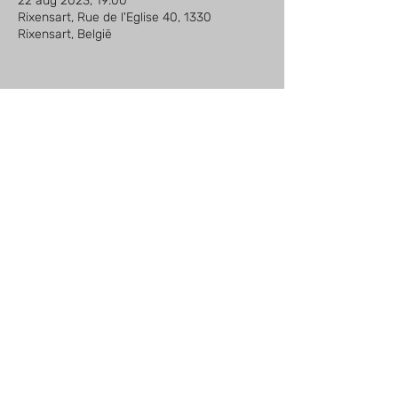
22 aug 2023, 19:00
Rixensart, Rue de l'Eglise 40, 1330
Rixensart, België