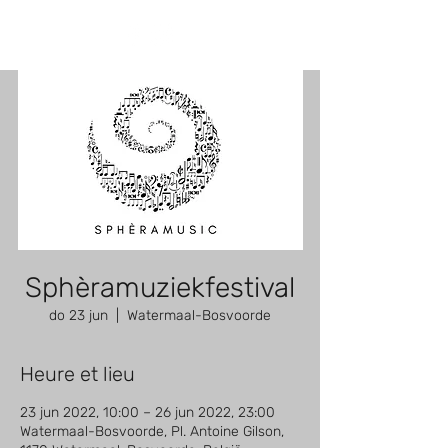
Sphèramuziekfestival
do 23 jun
  |  
Watermaal-Bosvoorde
Heure et lieu
23 jun 2022, 10:00 – 26 jun 2022, 23:00
Watermaal-Bosvoorde, Pl. Antoine Gilson,