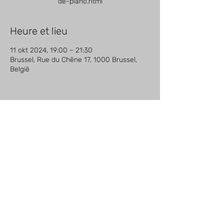
de-piano.html
Heure et lieu
11 okt 2024, 19:00 – 21:30
Brussel, Rue du Chêne 17, 1000 Brussel,
België