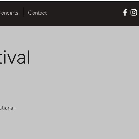
oncerts
Contact
ival
atiana-