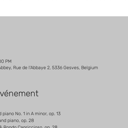
:00 PM
bey, Rue de l'Abbaye 2, 5336 Gesves, Belgium
'événement
 piano No. 1 in A minor, op. 13
and piano, op. 28 
 & Rondo Capriccioso, op. 28