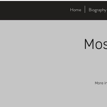
Home
Biography
Mos
More i