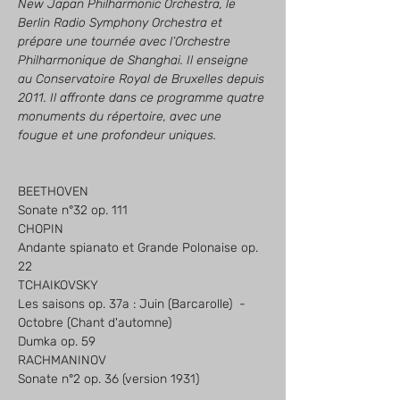
New Japan Philharmonic Orchestra, le 
Berlin Radio Symphony Orchestra et 
prépare une tournée avec l’Orchestre 
Philharmonique de Shanghai. Il enseigne 
au Conservatoire Royal de Bruxelles depuis 
2011. Il affronte dans ce programme quatre 
monuments du répertoire, avec une 
fougue et une profondeur uniques.
BEETHOVEN
Sonate n°32 op. 111
CHOPIN
Andante spianato et Grande Polonaise op. 
22
TCHAIKOVSKY
Les saisons op. 37a : Juin (Barcarolle)  - 
Octobre (Chant d'automne)
Dumka op. 59
RACHMANINOV
Sonate n°2 op. 36 (version 1931)