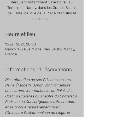
déroulent notamment Salle Poirel, au
Temple de Nancy, dans les Grands Salons
de l'Hôtel de Ville de la Place Stanislas et
en plein air.
Heure et lieu
16 juil. 2021, 20:00
Nancy, 1-3 Rue Michel Ney, 54000 Nancy,
France
Informations et réservations
Dès l’obtention de son Prix au concours 
Reine Élisabeth, Johan Schmidt débute 
une carrière internationale, du Palais des 
Bozar à Bruxelles au Théâtre du Châtelet à 
Paris, ou au Concertgebouw d’Amsterdam, 
et se produit régulièrement avec 
l’Orchestre Philharmonique de Liège, le 