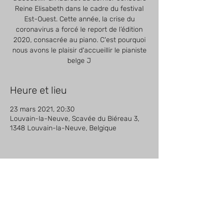
Reine Elisabeth dans le cadre du festival
Est-Ouest. Cette année, la crise du
coronavirus a forcé le report de l’édition
2020, consacrée au piano. C'est pourquoi
nous avons le plaisir d'accueillir le pianiste
belge J
Heure et lieu
23 mars 2021, 20:30
Louvain-la-Neuve, Scavée du Biéreau 3,
1348 Louvain-la-Neuve, Belgique