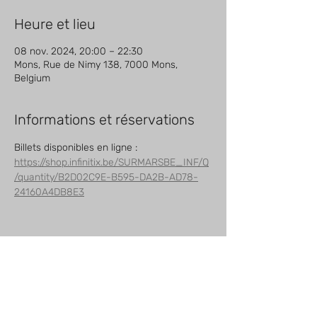
Heure et lieu
08 nov. 2024, 20:00 – 22:30
Mons, Rue de Nimy 138, 7000 Mons,
Belgium
Informations et réservations
Billets disponibles en ligne : 
https://shop.infinitix.be/SURMARSBE_INF/Q
/quantity/B2D02C9E-B595-DA2B-AD78-
24160A4DB8E3