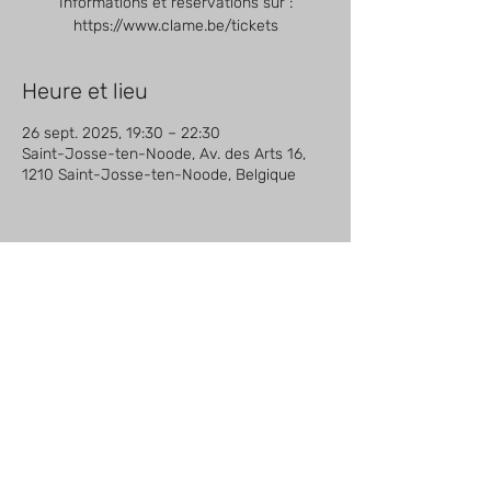
Informations et réservations sur :
https://www.clame.be/tickets
Heure et lieu
26 sept. 2025, 19:30 – 22:30
Saint-Josse-ten-Noode, Av. des Arts 16,
1210 Saint-Josse-ten-Noode, Belgique