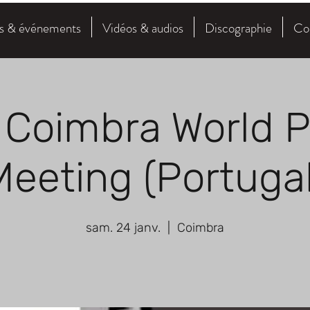
és & événements
Vidéos & audios
Discographie
Con
 Coimbra World 
Meeting (Portugal
sam. 24 janv.
  |  
Coimbra