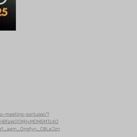
no-meeting-portugal/?
hcHBfaWQQMjIyMDM5MTc4O
g1_aem_Ongfyn_C8LeJzn