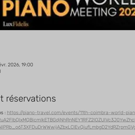
évr. 2026, 19:00
l
t réservations
s : 
https://piano-travel.com/events/11th-coimbra-world-pia
HRuA2FlbQIxMQBicmlkETBGdjNhRnNEY1RFZ2lOZUlVc3J0YwZ
lPRb_o6T3XFDuDrWWwijAZbxLCIEvQiufLmbgD2YdRZrpmGV