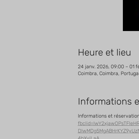
Heure et lieu
24 janv. 2026, 09:00 – 01 f
Coimbra, Coimbra, Portuga
Informations e
Informations et réservation
fbclid=IwY2xjawOPsTFle
DIwMDg5MgABHrKYZ9yUzN
4hXviLaA