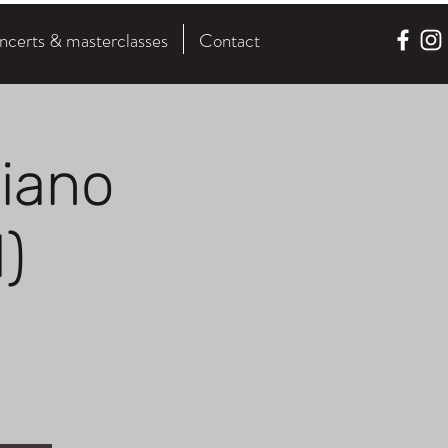
certs & masterclasses
Contact
Piano
)